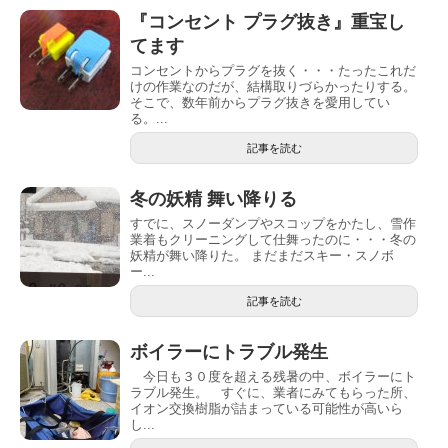
『コンセント プラグ抜き』重宝し
てます
コンセントからプラグを抜く・・・たったこれだ
けの作業なのだが、結構取りづらかったりする。
そこで、数年前からプラグ抜きを愛用してい
る。...
記事を読む
冬の妖精 舞い降りる
すでに、スノーダンプやスコップをかたし、雪作
業着もクリーニングして仕舞ったのに・・・冬の
妖精が舞い降りた。 まだまだスキー・スノボ
ー...
記事を読む
ボイラーにトラブル発生
今日も３０度を超える残暑の中、ボイラーにト
ラブル発生。 すぐに、業者にみてもらった所、
イオン交換樹脂が詰まっている可能性が高いら
し...