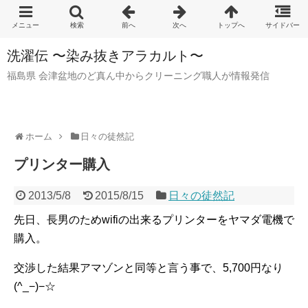
洗濯伝 〜染み抜きアラカルト〜
福島県 会津盆地のど真ん中からクリーニング職人が情報発信
ホーム
日々の徒然記
プリンター購入
2013/5/8
2015/8/15
日々の徒然記
先日、長男のためwifiの出来るプリンターをヤマダ電機で
購入。
交渉した結果アマゾンと同等と言う事で、5,700円なり
(^_−)−☆