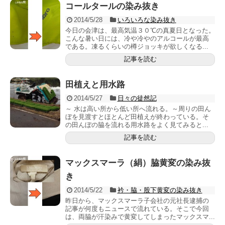
コールタールの染み抜き
2014/5/28
いろいろな染み抜き
今日の会津は、最高気温３０℃の真夏日となった。
こんな暑い日には、冷や冷やのアルコールが最高
である。凍るくらいの樽ジョッキが欲しくなる...
記事を読む
田植えと用水路
2014/5/27
日々の徒然記
～ 水は高い所から低い所へ流れる。～周りの田ん
ぼを見渡すとほとんど田植えが終わっている。そ
の田んぼの脇を流れる用水路をよく見てみると...
記事を読む
マックスマーラ（絹）脇黄変の染み抜
き
2014/5/22
衿・脇・股下黄変の染み抜き
昨日から、マックスマーラ子会社の元社長逮捕の
記事が何度もニュースで流れている。そこで今回
は、両脇が汗染みで黄変してしまったマックスマ...