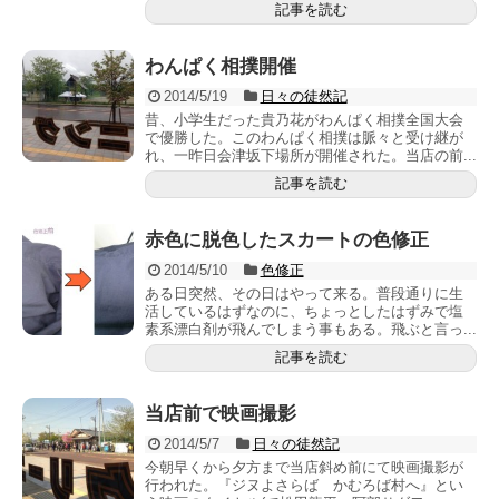
記事を読む
わんぱく相撲開催
2014/5/19
日々の徒然記
昔、小学生だった貴乃花がわんぱく相撲全国大会
で優勝した。このわんぱく相撲は脈々と受け継が
れ、一昨日会津坂下場所が開催された。当店の前...
記事を読む
赤色に脱色したスカートの色修正
2014/5/10
色修正
ある日突然、その日はやって来る。普段通りに生
活しているはずなのに、ちょっとしたはずみで塩
素系漂白剤が飛んでしまう事もある。飛ぶと言っ...
記事を読む
当店前で映画撮影
2014/5/7
日々の徒然記
今朝早くから夕方まで当店斜め前にて映画撮影が
行われた。『ジヌよさらば かむろば村へ』とい