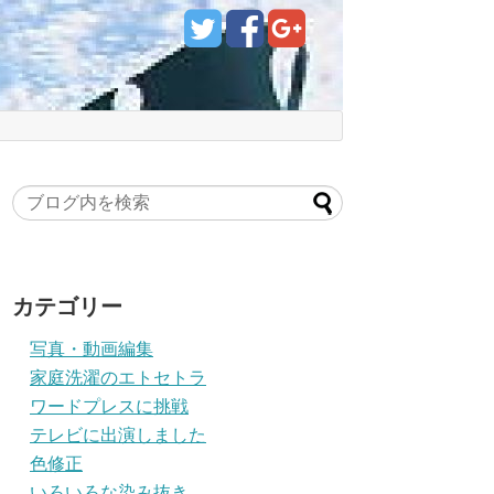
カテゴリー
写真・動画編集
家庭洗濯のエトセトラ
ワードプレスに挑戦
テレビに出演しました
色修正
いろいろな染み抜き