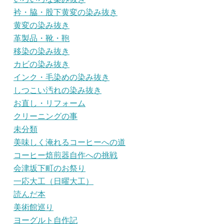
衿・脇・股下黄変の染み抜き
黄変の染み抜き
革製品・靴・鞄
移染の染み抜き
カビの染み抜き
インク・毛染めの染み抜き
しつこい汚れの染み抜き
お直し・リフォーム
クリーニングの事
未分類
美味しく淹れるコーヒーへの道
コーヒー焙煎器自作への挑戦
会津坂下町のお祭り
一応大工（日曜大工）
読んだ本
美術館巡り
ヨーグルト自作記