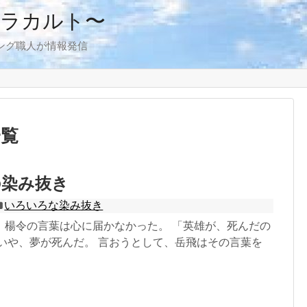
アラカルト〜
ング職人が情報発信
一覧
の染み抜き
いろいろな染み抜き
、楊令の言葉は心に届かなかった。 「英雄が、死んだの
 いや、夢が死んだ。 言おうとして、岳飛はその言葉を