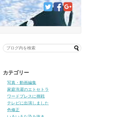
カテゴリー
写真・動画編集
家庭洗濯のエトセトラ
ワードプレスに挑戦
テレビに出演しました
色修正
いろいろな染み抜き