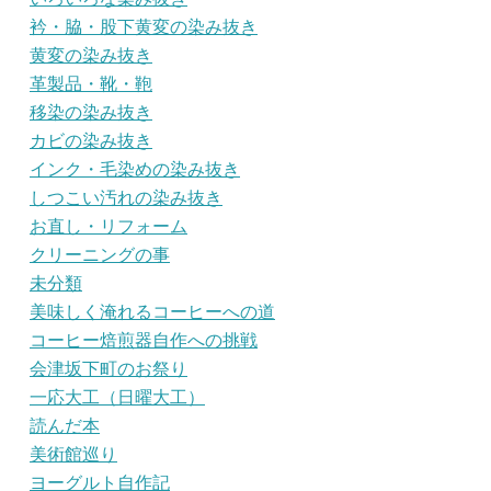
衿・脇・股下黄変の染み抜き
黄変の染み抜き
革製品・靴・鞄
移染の染み抜き
カビの染み抜き
インク・毛染めの染み抜き
しつこい汚れの染み抜き
お直し・リフォーム
クリーニングの事
未分類
美味しく淹れるコーヒーへの道
コーヒー焙煎器自作への挑戦
会津坂下町のお祭り
一応大工（日曜大工）
読んだ本
美術館巡り
ヨーグルト自作記