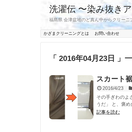
洗濯伝 〜染み抜き
福島県 会津盆地のど真ん中からクリーニ
かざまクリーニングとは
お問い合わせ
「 2016年04月23日 」
スカート
2016/4/23
その手ぎわのよ
うだ」 と、褒め
記事を読む