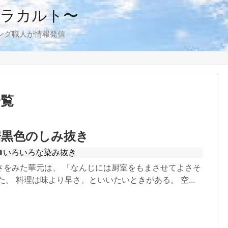
アラカルト〜
ング職人が情報発信
一覧
裾黒色のしみ抜き
いろいろな染み抜き
さをみた華元は、 「なんじには厨室をもまさせてよさそ
た。 料理は味より早さ、といいたいときがある。 空...