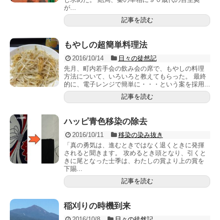
が...
記事を読む
もやしの超簡単料理法
2016/10/14
日々の徒然記
先月、町内若手会の飲み会の席で、もやしの料理
方法について、いろいろと教えてもらった。 最終
的に、電子レンジで簡単に・・・という案を採用...
記事を読む
ハッピ青色移染の除去
2016/10/11
移染の染み抜き
「真の勇気は、進むときではなく退くときに発揮
されると聞きます。 攻めるとき頭となり、引くと
きに尾となった士季は、わたしの賞より上の賞を
下賜...
記事を読む
稲刈りの時機到来
2016/10/8
日々の徒然記