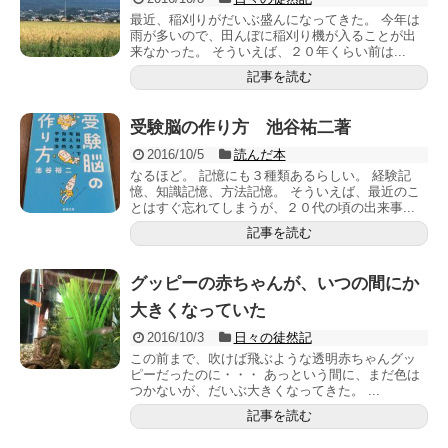
最近、稲刈りがだいぶ盛んになってきた。 今年は
雨が多いので、田んぼに稲刈り機が入ることが出
来なかった。 そういえば、２０年くらい前は...
記事を読む
受験脳の作り方 池谷祐二著
2016/10/5
読んだ本
なるほど。 記憶にも３種類あるらしい。 経験記
憶、知識記憶、方法記憶。 そういえば、最近のこ
とはすぐ忘れてしまうが、２０代の頃の出来事...
記事を読む
グッピーの赤ちゃんが、いつの間にか
大きくなっていた
2016/10/3
日々の徒然記
この前まで、吹けば飛ぶような透明赤ちゃんグッ
ピーだったのに・・・ あっという間に、まだ色は
つかないが、だいぶ大きくなってきた。 ...
記事を読む