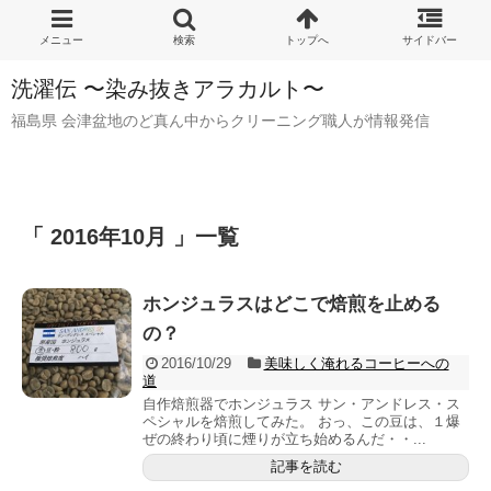
洗濯伝 〜染み抜きアラカルト〜
福島県 会津盆地のど真ん中からクリーニング職人が情報発信
「 2016年10月 」一覧
ホンジュラスはどこで焙煎を止める
の？
2016/10/29
美味しく淹れるコーヒーへの
道
自作焙煎器でホンジュラス サン・アンドレス・ス
ペシャルを焙煎してみた。 おっ、この豆は、１爆
ぜの終わり頃に煙りが立ち始めるんだ・・...
記事を読む