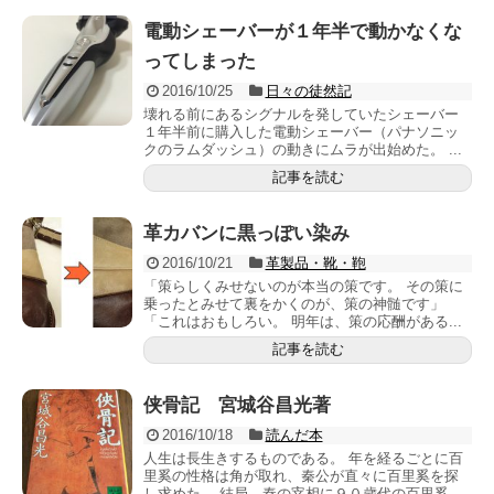
電動シェーバーが１年半で動かなくな
ってしまった
2016/10/25
日々の徒然記
壊れる前にあるシグナルを発していたシェーバー
１年半前に購入した電動シェーバー（パナソニッ
クのラムダッシュ）の動きにムラが出始めた。 ...
記事を読む
革カバンに黒っぽい染み
2016/10/21
革製品・靴・鞄
「策らしくみせないのが本当の策です。 その策に
乗ったとみせて裏をかくのが、策の神髄です」
「これはおもしろい。 明年は、策の応酬がある...
記事を読む
侠骨記 宮城谷昌光著
2016/10/18
読んだ本
人生は長生きするものである。 年を経るごとに百
里奚の性格は角が取れ、秦公が直々に百里奚を探
し求めた。 結局、秦の宰相に９０歳代の百里奚