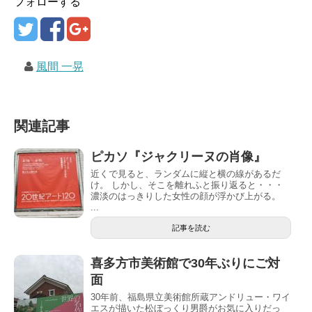
フォローする
風間 一晃
関連記事
ピカソ『ジャクリーヌの肖像』
近くで見ると、ランダムに縦と横の線があるだ
け。 しかし、そこを離れふと振り返ると・・・
濃淡のはっきりした女性の顔が浮かび上がる。
...
記事を読む
喜多方市美術館で30年ぶりにご対
面
30年前、福島県立美術館所蔵アンドリュー・ワイ
エスが描いた松ぼっくり男爵がお気に入りだっ