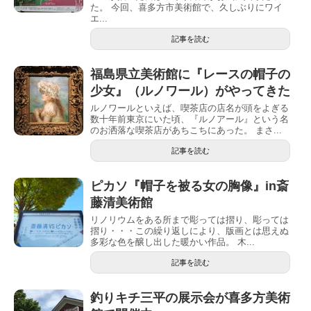
た。 今回、喜多方市美術館で、久しぶりにワイ
エ...
記事を読む
福島県立美術館に『レースの帽子の
少女』（ルノワール）がやってきた
ルノワールといえば、喫茶店の店名が頭をよぎる
数十年前東京にいた頃、『ルノアール』という名
のお洒落な喫茶店があちこちにあった。 まさ...
記事を読む
ピカソ『帽子を被る女の胸像』in斎
藤清美術館
リノリウムをある所まで彫っては摺り、彫っては
摺り・・・この繰り返しにより、版画とは思えぬ
多彩な色を醸し出した暖かい作品。 木...
記事を読む
釣りキチ三平の展示会が喜多方美術