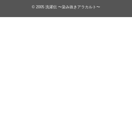
© 2005
洗濯伝 〜染み抜きアラカルト〜