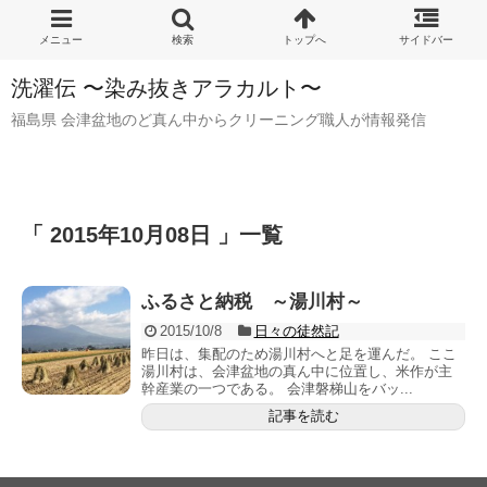
洗濯伝 〜染み抜きアラカルト〜
福島県 会津盆地のど真ん中からクリーニング職人が情報発信
「 2015年10月08日 」一覧
ふるさと納税 ～湯川村～
2015/10/8
日々の徒然記
昨日は、集配のため湯川村へと足を運んだ。 ここ
湯川村は、会津盆地の真ん中に位置し、米作が主
幹産業の一つである。 会津磐梯山をバッ...
記事を読む