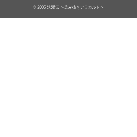
© 2005
洗濯伝 〜染み抜きアラカルト〜