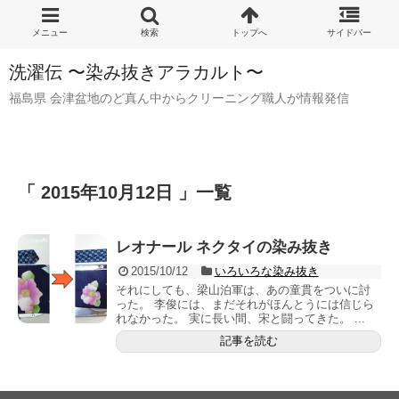
洗濯伝 〜染み抜きアラカルト〜
福島県 会津盆地のど真ん中からクリーニング職人が情報発信
「 2015年10月12日 」一覧
レオナール ネクタイの染み抜き
2015/10/12
いろいろな染み抜き
それにしても、梁山泊軍は、あの童貫をついに討
った。 李俊には、まだそれがほんとうには信じら
れなかった。 実に長い間、宋と闘ってきた。 ...
記事を読む