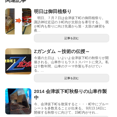
明日は御田植祭り
明日、７月７日は会津坂下町の御田植祭り。
諏訪神社近辺の３町内が太鼓台を牽引する。 我
が町内も祭りに向け先週から笛・太鼓の練習を
夜...
記事を読む
Zガンダム ～技術の伝授～
今週の土日は、いよいよ会津坂下町の秋祭りが開
催される。山車作りもラストスパートに突入。私
は十数年間、山車のテーマ作製も手がけてい
る。...
記事を読む
2014 会津坂下町秋祭りの山車作製
中
今、会津坂下町を散策すると・・・町中にブルー
シートを多数見ることが出来る。 9月13.14日に
開催する秋祭りに向けて、15町内がそれ...