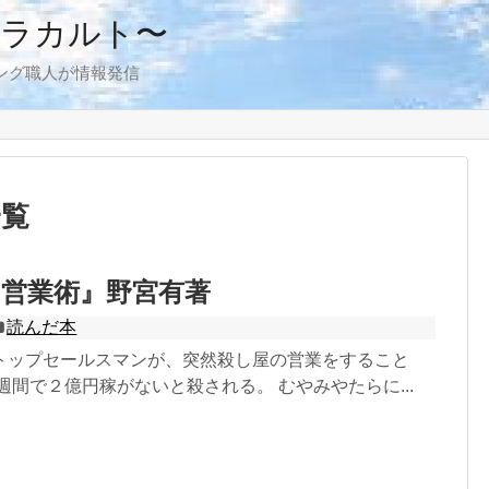
アラカルト〜
ング職人が情報発信
一覧
営業術』野宮有著
読んだ本
トップセールスマンが、突然殺し屋の営業をすること
週間で２億円稼がないと殺される。 むやみやたらに...