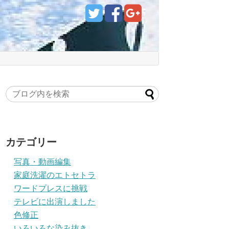
カテゴリー
写真・動画編集
家庭洗濯のエトセトラ
ワードプレスに挑戦
テレビに出演しました
色修正
いろいろな染み抜き