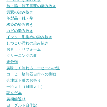
衿・脇・股下黄変の染み抜き
黄変の染み抜き
革製品・靴・鞄
移染の染み抜き
カビの染み抜き
インク・毛染めの染み抜き
しつこい汚れの染み抜き
お直し・リフォーム
クリーニングの事
未分類
美味しく淹れるコーヒーへの道
コーヒー焙煎器自作への挑戦
会津坂下町のお祭り
一応大工（日曜大工）
読んだ本
美術館巡り
ヨーグルト自作記