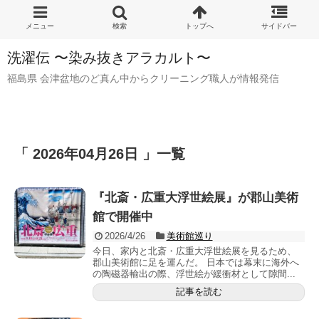
洗濯伝 〜染み抜きアラカルト〜
福島県 会津盆地のど真ん中からクリーニング職人が情報発信
「 2026年04月26日 」一覧
『北斎・広重大浮世絵展』が郡山美術
館で開催中
2026/4/26
美術館巡り
今日、家内と北斎・広重大浮世絵展を見るため、
郡山美術館に足を運んだ。 日本では幕末に海外へ
の陶磁器輸出の際、浮世絵が緩衝材として隙間...
記事を読む