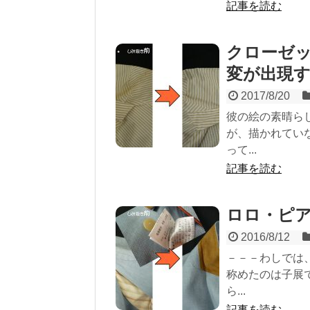
記事を読む
クローゼ
変が出現
2017/8/20
彼の絵の素晴ら
が、描かれてい
って...
記事を読む
ロロ・ピ
2016/8/12
－－－わしでは
称めたのは子展
ら...
記事を読む