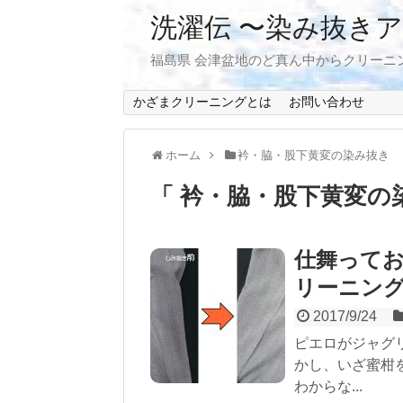
洗濯伝 〜染み抜き
福島県 会津盆地のど真ん中からクリーニ
かざまクリーニングとは
お問い合わせ
ホーム
衿・脇・股下黄変の染み抜き
「 衿・脇・股下黄変の
仕舞って
リーニン
2017/9/24
ピエロがジャグ
かし、いざ蜜柑
わからな...