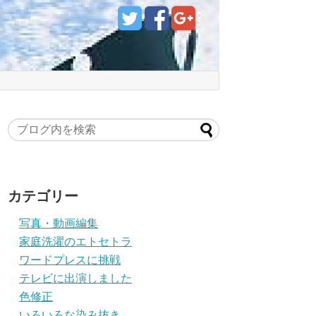
カテゴリー
写真・動画編集
家庭洗濯のエトセトラ
ワードプレスに挑戦
テレビに出演しました
色修正
いろいろな染み抜き