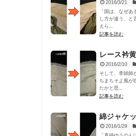
2016/3/21
「国は、なぜあ
し方が違う、と
えら...
記事を読む
レース衿
2016/2/10
そして、李師師
ちまちそよ風が
たかと思...
記事を読む
綿ジャケ
2016/1/29
「真綿ゆうのん