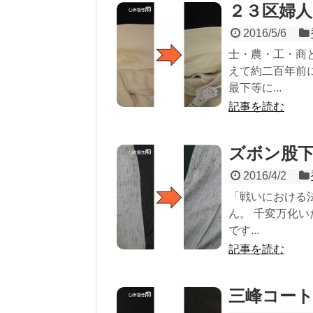
２３区婦
2016/5/6
士・農・工・商
えて約二百年前
最下等に...
記事を読む
ズボン股
2016/4/2
「戦いにおける
ん。 千変万化
です...
記事を読む
三峰コー