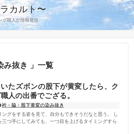
アラカルト〜
ング職人が情報発信
染み抜き 」一覧
おいたズボンの股下が黄変したら、ク
グ職人の出番でござる。
衿・脇・股下黄変の染み抜き
リングをする姿を見て、自分もできそうだなと思う。 し
を三つ手にしてみても、一つ目を上げるタイミングすら