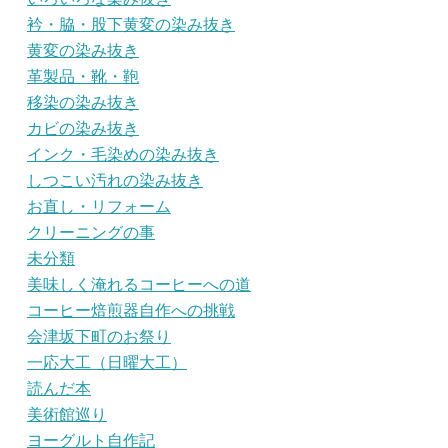
衿・脇・股下黄変の染み抜き
黄変の染み抜き
革製品・靴・鞄
移染の染み抜き
カビの染み抜き
インク・毛染めの染み抜き
しつこい汚れの染み抜き
お直し・リフォーム
クリーニングの事
未分類
美味しく淹れるコーヒーへの道
コーヒー焙煎器自作への挑戦
会津坂下町のお祭り
一応大工（日曜大工）
読んだ本
美術館巡り
ヨーグルト自作記