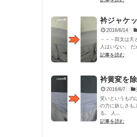
衿ジャケ
2016/6/14
－－－田文は天
人はいない。 だ
記事を読む
衿黄変を
2016/6/7
笑いというもの
の力に妖しさも
る。 人...
記事を読む