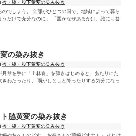
衿・脇・股下黄変の染み抜き
るのでしょう。 全部がひとつの国で、地域によって暮ら
言うだけで充分なのに」 「国がなぜあるかは、誰にも答
黄変の染み抜き
衿・脇・股下黄変の染み抜き
が月琴を手に「上林春」を弾きはじめると、あたりにた
吹きわたったり、 雨がしとしと降ったりする気分になっ
ット脇黄変の染み抜き
衿・脇・股下黄変の染み抜き
は綿やおへんのどす。 お蚕さんの繭綿どすねん」 それは